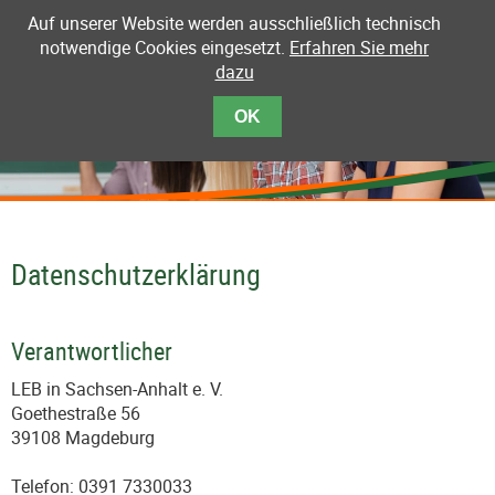
Ländliche Erwachsenenbildung in Sachsen-Anhalt e. V.
Auf unserer Website werden ausschließlich technisch
notwendige Cookies eingesetzt.
Erfahren Sie mehr
dazu
NAVIGATION
OK
ÜBERSPRINGEN
Datenschutzerklärung
Verantwortlicher
LEB in Sachsen-Anhalt e. V.
Goethestraße 56
39108 Magdeburg
Telefon: 0391 7330033